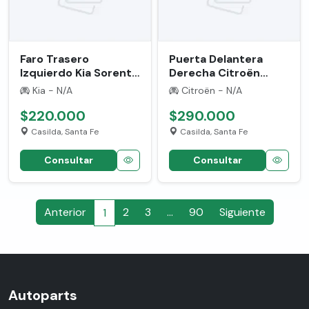
Faro Trasero
Puerta Delantera
Izquierdo Kia Sorento
Derecha Citroën
'2013' Usado
Berlingo '14' Usada
Kia - N/A
Citroën - N/A
Izquierdo/conductor
6760910 Delantera
Rojo
$220.000
Derecha Blanco
$290.000
Casilda, Santa Fe
Casilda, Santa Fe
Consultar
Consultar
Anterior
2
3
…
90
Siguiente
1
Autoparts