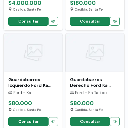
$4.000.000
$180.000
Casilda, Santa Fe
Casilda, Santa Fe
Consultar
Consultar
Guardabarros
Guardabarros
Izquierdo Ford Ka
Derecho Ford Ka
Tattoo '2006' Usado
Tattoo '2006' Usado
Ford - Ka
Ford - Ka Tattoo
6647441
6647442
$80.000
$80.000
Casilda, Santa Fe
Casilda, Santa Fe
Consultar
Consultar