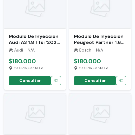
Modulo De Inyeccion
Modulo De Inyeccion
Audi A3 1.8 Tfsi '2021'
Peugeot Partner 1.6
Usado 6452225
'2017' Usado 3663816
Audi - N/A
Bosch - N/A
$180.000
$180.000
Casilda, Santa Fe
Casilda, Santa Fe
Consultar
Consultar