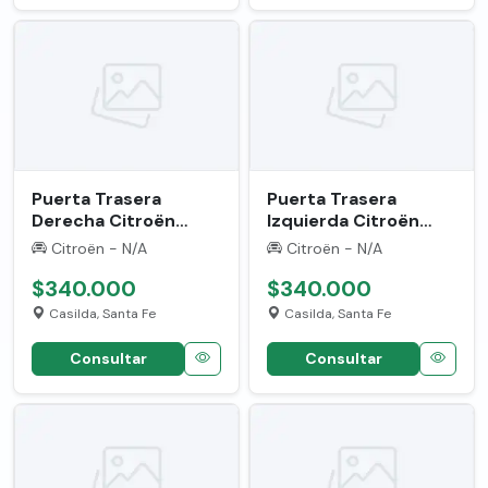
Puerta Trasera
Puerta Trasera
Derecha Citroën
Izquierda Citroën
Berlingo '2014' Usada
Berlingo '14' Usada
Citroën - N/A
Citroën - N/A
6760908 Trasera
6760907 Trasera
Derecha Blanco
$340.000
Izquierdo Blanco
$340.000
Casilda, Santa Fe
Casilda, Santa Fe
Consultar
Consultar