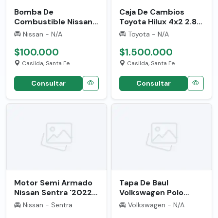
Bomba De
Caja De Cambios
Combustible Nissan
Toyota Hilux 4x2 2.8
Sentra '2022' Usada
'2018' Usada
Nissan - N/A
Toyota - N/A
6312472
6859096
$100.000
$1.500.000
Casilda, Santa Fe
Casilda, Santa Fe
Consultar
Consultar
Motor Semi Armado
Tapa De Baul
Nissan Sentra '2022'
Volkswagen Polo
Usado 6312481
Classic '2004' Usada
Nissan - Sentra
Volkswagen - N/A
3168377 Gris